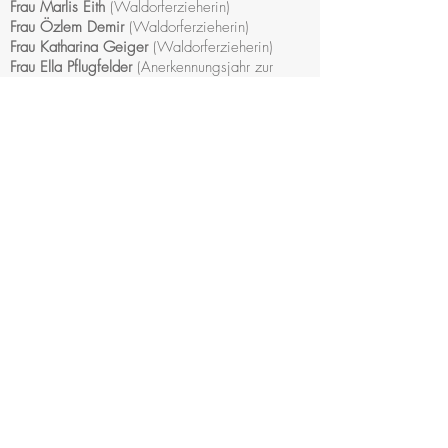
Frau Marlis Eith
(Waldorferzieherin)
Frau Özlem Demir
(Waldorferzieherin)
Frau Katharina Geiger
(Waldorferzieherin)
Frau Ella Pflugfelder
(
Anerkennungsjahr zur
staatlich
anerkannten Erzieherin)
Herr Angus Pohl
(Zusatzfachkraft)
Wiegestube
Frau Inka Kurras
(Gruppenleitung,
Waldorferzieherin, Kleinkindpädagogin)
Frau Dorothea Rapp
(
Waldorferzieherin)
Frau Elisabeth Zander
(Kindheitspädagogin)
Frau Hanh Tran
(Waldorferzieherin)
Aushilfen
Frau
Darya
Manav
Frau Michaela Klink
Frau Regina Hümer