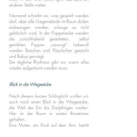
anderer Stelle weiter.
Niemand schreibt vor, was gespielt werden
darf, aber alle Gegenstände im Raum dürfen
einbezogen werden, solange es nicht
gefährlich wird. In der Puppenecke werden
die zurückhaltend gestalteten, selbst
genähten Puppen „versorgt“. Liebevoll
werden Breichen und Fläschchen gereicht
und Babys gewiegt.
Der tägliche Rhythmus gibt vor, wann alles
wieder aufgeräumt werden muss.
Blick in die Wiegestube
Nach diesem kurzen Schlaglicht wollen wir
auch noch einen Blick in die Wiegestube,
die Welt der Ein- bis Dreijährigen werfen.
Hier ist der Raum in zarten Rosatönen
gehalten.
Eine Mutter, ein Kind auf dem Arm, betritt
den Raum. Noch kurz werden Informationen
über das Befinden des Kindes ausgetauscht.