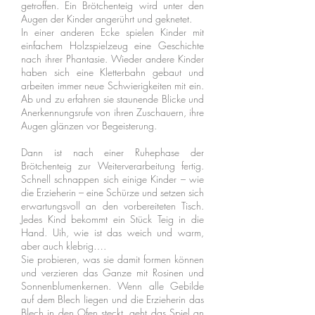
getroffen. Ein Brötchenteig wird unter den
Augen der Kinder angerührt und geknetet.
In einer anderen Ecke spielen Kinder mit
einfachem Holzspielzeug eine Geschichte
nach ihrer Phantasie. Wieder andere Kinder
haben sich eine Kletterbahn gebaut und
arbeiten immer neue Schwierigkeiten mit ein.
Ab und zu erfahren sie staunende Blicke und
Anerkennungsrufe von ihren Zuschauern, ihre
Augen glänzen vor Begeisterung.
Dann ist nach einer Ruhephase der
Brötchenteig zur Weiterverarbeitung fertig.
Schnell schnappen sich einige Kinder – wie
die Erzieherin – eine Schürze und setzen sich
erwartungsvoll an den vorbereiteten Tisch.
Jedes Kind bekommt ein Stück Teig in die
Hand. Uih, wie ist das weich und warm,
aber auch klebrig….
Sie probieren, was sie damit formen können
und verzieren das Ganze mit Rosinen und
Sonnenblumenkernen. Wenn alle Gebilde
auf dem Blech liegen und die Erzieherin das
Blech in den Ofen steckt, geht das Spiel an